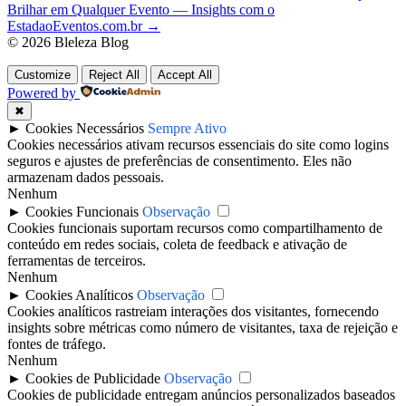
Post
Brilhar em Qualquer Evento — Insights com o
EstadaoEventos.com.br
→
© 2026 Bleleza Blog
Customize
Reject All
Accept All
Powered by
✖
►
Cookies Necessários
Sempre Ativo
Cookies necessários ativam recursos essenciais do site como logins
seguros e ajustes de preferências de consentimento. Eles não
armazenam dados pessoais.
Nenhum
►
Cookies Funcionais
Observação
Cookies funcionais suportam recursos como compartilhamento de
conteúdo em redes sociais, coleta de feedback e ativação de
ferramentas de terceiros.
Nenhum
►
Cookies Analíticos
Observação
Cookies analíticos rastreiam interações dos visitantes, fornecendo
insights sobre métricas como número de visitantes, taxa de rejeição e
fontes de tráfego.
Nenhum
►
Cookies de Publicidade
Observação
Cookies de publicidade entregam anúncios personalizados baseados