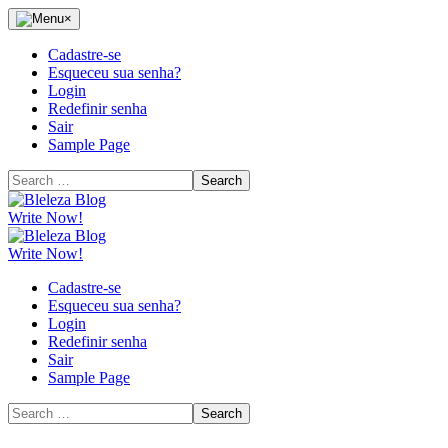
Skip
Menu
×
to
the
Cadastre-se
content
Esqueceu sua senha?
Login
Redefinir senha
Sair
Sample Page
Search
for:
Bleleza
Blog
Write Now!
Bleleza
Blog
Write Now!
Cadastre-se
Esqueceu sua senha?
Login
Redefinir senha
Sair
Sample Page
Search
for: