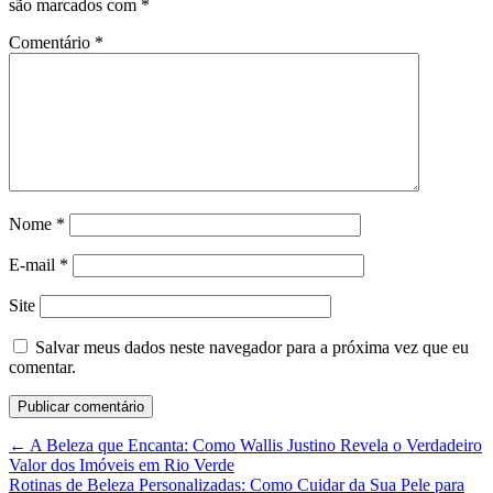
são marcados com
*
Comentário
*
Nome
*
E-mail
*
Site
Salvar meus dados neste navegador para a próxima vez que eu
comentar.
Navegação
←
A Beleza que Encanta: Como Wallis Justino Revela o Verdadeiro
Valor dos Imóveis em Rio Verde
de
Rotinas de Beleza Personalizadas: Como Cuidar da Sua Pele para